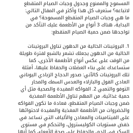
المسموح والممنوع وجدول وجبات الصيام المتقطع
لاتباعه؟ ستعرف كل هذا وأكثر في المقال التالي:
ما هي وجبات الصيام المتقطع المسموحة؟ في
البداية، هناك 3 أنواع من الأطعمة عليك التأكد من
تواجدها ضمن حمية الصيام المتقطع:
1. البروتينات الخالية من الدهون تناول البروتينات
الخالية من الدهون يجعلك تشعر بالشبع لفترة طويلة
من الوقت على عكس أنواع الأطعمة الأخرى، كما
ستساعدك على بناء العضلات والحفاظ عليها، أمثلة
تلك البروتينات كالآتي: صدور الدجاج الزبادي اليوناني
العادي الفول والبازلاء والعدس السمك والمحار
التوفو والتمبي 2. الفواكه المفيدة والصحية مثل أي
حمية غذائية، من المهم تناول الأطعمة المغذية
ضمن وجبات الصيام المتقطع، فعادة ما تكون الفواكه
والخضروات من الأطعمة المغذية والمفيدة لاحتوائها
على الفيتامينات والمعادن والألياف التي تساعد في
خفض مستويات الكوليسترول، والتحكم في مستوى
السكر في الدم، والحفاظ على صحة الأمعاء، كما أنها