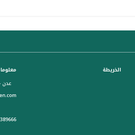
الخريطة
معلومات
عدن -
en.com
 02383844 - 02383855 - 02386999