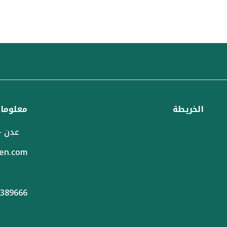
الخريطة
معلومات
عدن -
en.com
 02383844 - 02383855 - 02386999